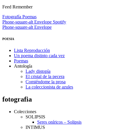
Feed Remember
Fotografía
Poemas
Phone-square-alt
Envelope
Spotify
Phone-square-alt
Envelope
POESIA
Lista Reproducción
Un poema distinto cada vez
Poemas
Antología
Lady distopía
El cristal de la pecera
Comiéndome la prosa
La coleccionista de azules
fotografia
Colecciones
SOLIPSIS
Seres oníricos – Solipsis
INTIMUS