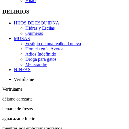
Hilari
DELIRIOS
HIJOS DE ESQUIDNA
Hidras y Escilas
Quimeras
MUSAS
Vestigio de una realidad nueva
Horacia en la Azotea
Adios Indefinido
Droga para gatos
Melissandre
NINFAS
Verfrútame
Verfrútame
déjame cerezarte
llenarte de fresos
aguacazarte fuerte
mientras nos emborranamoramos