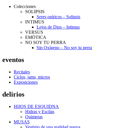
Colecciones
SOLIPSIS
Seres oníricos – Solipsis
INTIMUS
Lejos de Dios – Intimus
VERSUS
EMÖTICA
NO SOY TU PERRA
Sin Oxígeno – No soy tu perra
eventos
Recitales
Ciclos, jams, micros
Exposiciones
delirios
HIJOS DE ESQUIDNA
Hidras y Escilas
Quimeras
MUSAS
Vestigio de una realidad nueva