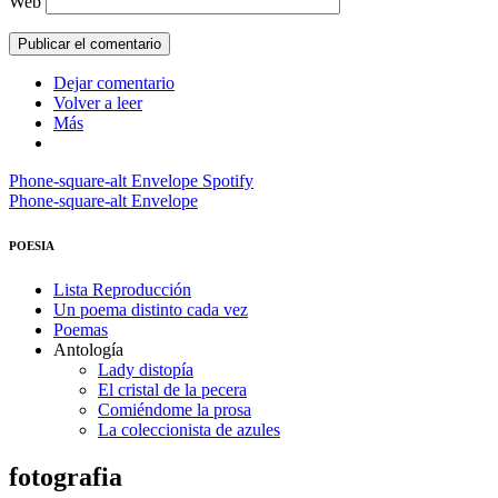
Web
Dejar comentario
Volver a leer
Más
Phone-square-alt
Envelope
Spotify
Phone-square-alt
Envelope
POESIA
Lista Reproducción
Un poema distinto cada vez
Poemas
Antología
Lady distopía
El cristal de la pecera
Comiéndome la prosa
La coleccionista de azules
fotografia