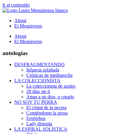
Ir al contenido
About
El Mequiverso
About
El Mequiverso
antologias
DESFRAGMENTANDO
Infancia asfaltada
Crónicas de medianoche
LA COLECCIONISTA
La coleccionista de azules
28 días sin ti
Amar a un dios, o crearlo
NO SOY TU PERRA
El cristal de la pecera
Comiéndome la prosa
Eroérebos
Lady distopía
LA ESPIRAL SOLÍSTICA