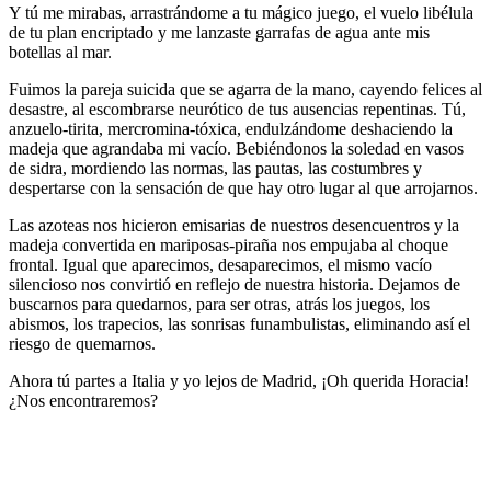
Y tú me mirabas, arrastrándome a tu mágico juego, el vuelo libélula
de tu plan encriptado y me lanzaste garrafas de agua ante mis
botellas al mar.
Fuimos la pareja suicida que se agarra de la mano, cayendo felices al
desastre, al escombrarse neurótico de tus ausencias repentinas. Tú,
anzuelo-tirita, mercromina-tóxica, endulzándome deshaciendo la
madeja que agrandaba mi vacío. Bebiéndonos la soledad en vasos
de sidra, mordiendo las normas, las pautas, las costumbres y
despertarse con la sensación de que hay otro lugar al que arrojarnos.
Las azoteas nos hicieron emisarias de nuestros desencuentros y la
madeja convertida en mariposas-piraña nos empujaba al choque
frontal. Igual que aparecimos, desaparecimos, el mismo vacío
silencioso nos convirtió en reflejo de nuestra historia. Dejamos de
buscarnos para quedarnos, para ser otras, atrás los juegos, los
abismos, los trapecios, las sonrisas funambulistas, eliminando así el
riesgo de quemarnos.
Ahora tú partes a Italia y yo lejos de Madrid, ¡Oh querida Horacia!
¿Nos encontraremos?