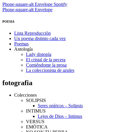
Phone-square-alt
Envelope
Spotify
Phone-square-alt
Envelope
POESIA
Lista Reproducción
Un poema distinto cada vez
Poemas
Antología
Lady distopía
El cristal de la pecera
Comiéndome la prosa
La coleccionista de azules
fotografia
Colecciones
SOLIPSIS
Seres oníricos – Solipsis
INTIMUS
Lejos de Dios – Intimus
VERSUS
EMÖTICA