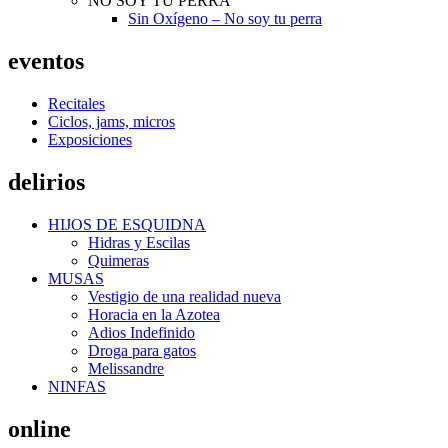
NO SOY TU PERRA
Sin Oxígeno – No soy tu perra
eventos
Recitales
Ciclos, jams, micros
Exposiciones
delirios
HIJOS DE ESQUIDNA
Hidras y Escilas
Quimeras
MUSAS
Vestigio de una realidad nueva
Horacia en la Azotea
Adios Indefinido
Droga para gatos
Melissandre
NINFAS
online