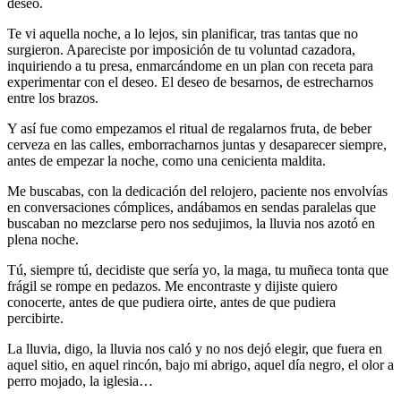
deseo.
Te vi aquella noche, a lo lejos, sin planificar, tras tantas que no
surgieron. Apareciste por imposición de tu voluntad cazadora,
inquiriendo a tu presa, enmarcándome en un plan con receta para
experimentar con el deseo. El deseo de besarnos, de estrecharnos
entre los brazos.
Y así fue como empezamos el ritual de regalarnos fruta, de beber
cerveza en las calles, emborracharnos juntas y desaparecer siempre,
antes de empezar la noche, como una cenicienta maldita.
Me buscabas, con la dedicación del relojero, paciente nos envolvías
en conversaciones cómplices, andábamos en sendas paralelas que
buscaban no mezclarse pero nos sedujimos, la lluvia nos azotó en
plena noche.
Tú, siempre tú, decidiste que sería yo, la maga, tu muñeca tonta que
frágil se rompe en pedazos. Me encontraste y dijiste quiero
conocerte, antes de que pudiera oirte, antes de que pudiera
percibirte.
La lluvia, digo, la lluvia nos caló y no nos dejó elegir, que fuera en
aquel sitio, en aquel rincón, bajo mi abrigo, aquel día negro, el olor a
perro mojado, la iglesia…