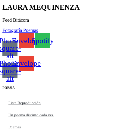
LAURA MEQUINENZA
Feed Bitácora
Fotografía
Poemas
Phone-
Envelope
Spotify
square-
alt
Phone-
Envelope
square-
alt
POESIA
Lista Reproducción
Un poema distinto cada vez
Poemas