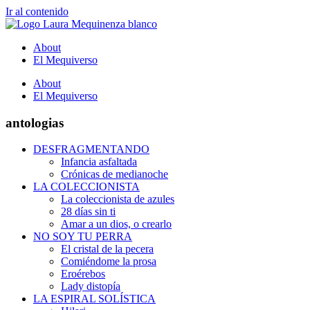
Ir al contenido
About
El Mequiverso
About
El Mequiverso
antologias
DESFRAGMENTANDO
Infancia asfaltada
Crónicas de medianoche
LA COLECCIONISTA
La coleccionista de azules
28 días sin ti
Amar a un dios, o crearlo
NO SOY TU PERRA
El cristal de la pecera
Comiéndome la prosa
Eroérebos
Lady distopía
LA ESPIRAL SOLÍSTICA