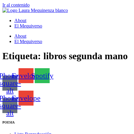
Ir al contenido
About
El Mequiverso
About
El Mequiverso
Etiqueta:
libros segunda mano
Phone-
Envelope
Spotify
square-
alt
Phone-
Envelope
square-
alt
POESIA