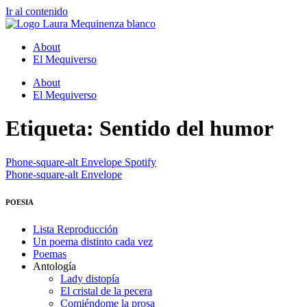
Ir al contenido
About
El Mequiverso
About
El Mequiverso
Etiqueta:
Sentido del humor
Phone-square-alt
Envelope
Spotify
Phone-square-alt
Envelope
POESIA
Lista Reproducción
Un poema distinto cada vez
Poemas
Antología
Lady distopía
El cristal de la pecera
Comiéndome la prosa