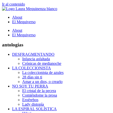
Ir al contenido
About
El Mequiverso
About
El Mequiverso
antologias
DESFRAGMENTANDO
Infancia asfaltada
Crónicas de medianoche
LA COLECCIONISTA
La coleccionista de azules
28 días sin ti
Amar a un dios, o crearlo
NO SOY TU PERRA
El cristal de la pecera
Comiéndome la prosa
Eroérebos
Lady distopía
LA ESPIRAL SOLÍSTICA