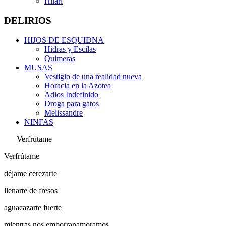
Hilari
DELIRIOS
HIJOS DE ESQUIDNA
Hidras y Escilas
Quimeras
MUSAS
Vestigio de una realidad nueva
Horacia en la Azotea
Adios Indefinido
Droga para gatos
Melissandre
NINFAS
Verfrútame
Verfrútame
déjame cerezarte
llenarte de fresos
aguacazarte fuerte
mientras nos emborranamoramos