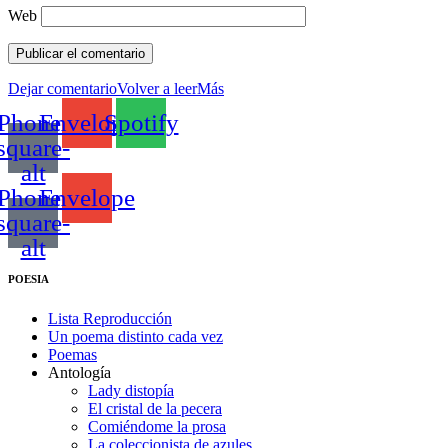
Web
Dejar comentario
Volver a leer
Más
Phone-
Envelope
Spotify
square-
alt
Phone-
Envelope
square-
alt
POESIA
Lista Reproducción
Un poema distinto cada vez
Poemas
Antología
Lady distopía
El cristal de la pecera
Comiéndome la prosa
La coleccionista de azules