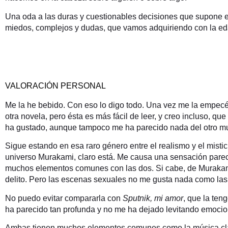
Una oda a las duras y cuestionables decisiones que supone e
miedos, complejos y dudas, que vamos adquiriendo con la ed
VALORACIÓN PERSONAL
Me la he bebido. Con eso lo digo todo. Una vez me la empecé
otra novela, pero ésta es más fácil de leer, y creo incluso, 
ha gustado, aunque tampoco me ha parecido nada del otro mu
Sigue estando en esa raro género entre el realismo y el misti
universo Murakami, claro está. Me causa una sensación par
muchos elementos comunes con las dos. Si cabe, de Murakami 
delito. Pero las escenas sexuales no me gusta nada como las 
No puedo evitar compararla con
Sputnik, mi amor
, que la ten
ha parecido tan profunda y no me ha dejado levitando emoc
Ambas tienen muchos elementos comunes como la música clásica