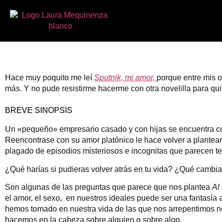
AL SUR DE LA FRONTERA, AL OESTE
Hace muy poquito me leí
Sputnik, mi amor,
porque entre mis 
más. Y no pude resistirme hacerme con otra novelilla para q
BREVE SINOPSIS
Un «pequeño» empresario casado y con hijas se encuentra co
Reencontrase con su amor platónico le hace volver a plantearse
plagado de episodios misteriosos e incognitas que parecen te
¿Qué harías si pudieras volver atrás en tu vida? ¿Qué camb
Son algunas de las preguntas que parece que nos plantea
Al 
el amor, el sexo, en nuestros ideales puede ser una fantasí
hemos tomado en nuestra vida de las que nos arrepentimos no
hacemos en la cabeza sobre alguien o sobre algo.