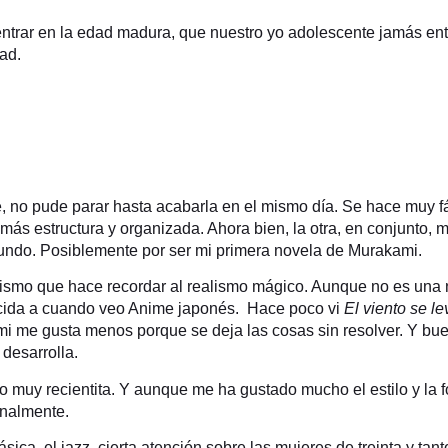
ntrar en la edad madura, que nuestro yo adolescente jamás en
ad.
, no pude parar hasta acabarla en el mismo día. Se hace muy fá
que más estructura y organizada. Ahora bien, la otra, en conjun
ndo. Posiblemente por ser mi primera novela de Murakami.
cismo que hace recordar al realismo mágico. Aunque no es una no
ecida a cuando veo Anime japonés. Hace poco vi
El viento se l
me gusta menos porque se deja las cosas sin resolver. Y bueno
desarrolla.
go muy recientita. Y aunque me ha gustado mucho el estilo y la 
ionalmente.
, el jazz, cierta atención sobre las mujeres de treinta y tan