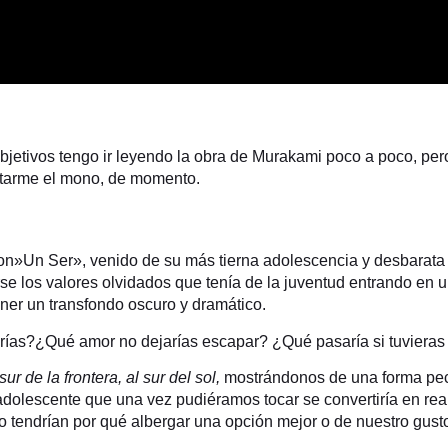
 DEL SOL
objetivos tengo ir leyendo la obra de Murakami poco a poco, p
uitarme el mono, de momento.
n»Un Ser», venido de su más tierna adolescencia y desbarata
 los valores olvidados que tenía de la juventud entrando en un 
ner un transfondo oscuro y dramático.
iarías?¿Qué amor no dejarías escapar? ¿Qué pasaría si tuviera
sur de la frontera, al sur del sol,
mostrándonos de una forma pecu
a adolescente que una vez pudiéramos tocar se convertiría en r
 tendrían por qué albergar una opción mejor o de nuestro gust