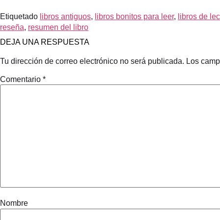
Etiquetado
libros antiguos
,
libros bonitos para leer
,
libros de l
reseña
,
resumen del libro
DEJA UNA RESPUESTA
Tu dirección de correo electrónico no será publicada.
Los camp
Comentario
*
Nombre