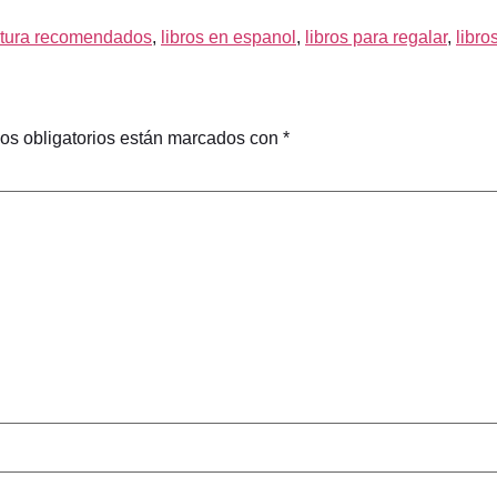
ectura recomendados
,
libros en espanol
,
libros para regalar
,
libr
os obligatorios están marcados con
*