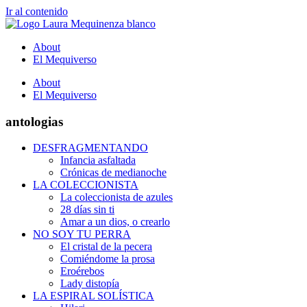
Ir al contenido
About
El Mequiverso
About
El Mequiverso
antologias
DESFRAGMENTANDO
Infancia asfaltada
Crónicas de medianoche
LA COLECCIONISTA
La coleccionista de azules
28 días sin ti
Amar a un dios, o crearlo
NO SOY TU PERRA
El cristal de la pecera
Comiéndome la prosa
Eroérebos
Lady distopía
LA ESPIRAL SOLÍSTICA