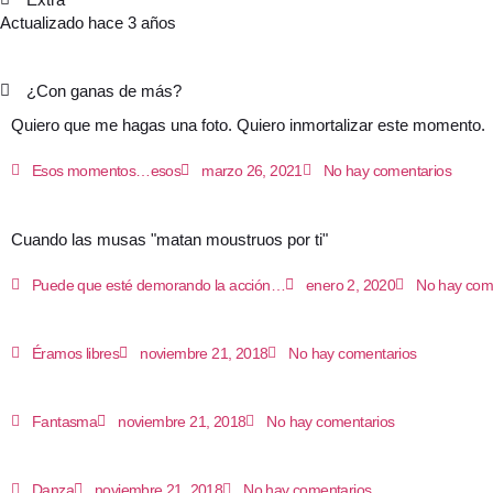
Actualizado hace 3 años
¿Con ganas de más?
Quiero que me hagas una foto. Quiero inmortalizar este momento.
Esos momentos…esos
marzo 26, 2021
No hay comentarios
Cuando las musas "matan moustruos por ti"
Puede que esté demorando la acción…
enero 2, 2020
No hay com
Éramos libres
noviembre 21, 2018
No hay comentarios
Fantasma
noviembre 21, 2018
No hay comentarios
Danza
noviembre 21, 2018
No hay comentarios