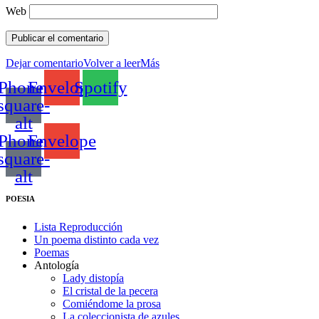
Web
Dejar comentario
Volver a leer
Más
Phone-
Envelope
Spotify
square-
alt
Phone-
Envelope
square-
alt
POESIA
Lista Reproducción
Un poema distinto cada vez
Poemas
Antología
Lady distopía
El cristal de la pecera
Comiéndome la prosa
La coleccionista de azules