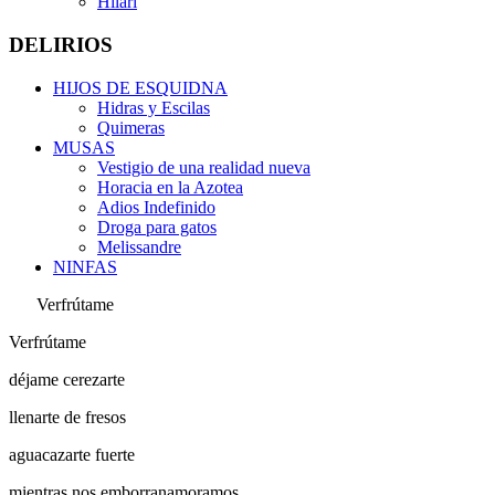
Hilari
DELIRIOS
HIJOS DE ESQUIDNA
Hidras y Escilas
Quimeras
MUSAS
Vestigio de una realidad nueva
Horacia en la Azotea
Adios Indefinido
Droga para gatos
Melissandre
NINFAS
Verfrútame
Verfrútame
déjame cerezarte
llenarte de fresos
aguacazarte fuerte
mientras nos emborranamoramos