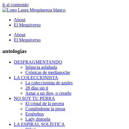
Ir al contenido
About
El Mequiverso
About
El Mequiverso
antologias
DESFRAGMENTANDO
Infancia asfaltada
Crónicas de medianoche
LA COLECCIONISTA
La coleccionista de azules
28 días sin ti
Amar a un dios, o crearlo
NO SOY TU PERRA
El cristal de la pecera
Comiéndome la prosa
Eroérebos
Lady distopía
LA ESPIRAL SOLÍSTICA