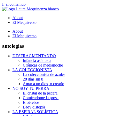
Ir al contenido
About
El Mequiverso
About
El Mequiverso
antologias
DESFRAGMENTANDO
Infancia asfaltada
Crónicas de medianoche
LA COLECCIONISTA
La coleccionista de azules
28 días sin ti
Amar a un dios, o crearlo
NO SOY TU PERRA
El cristal de la pecera
Comiéndome la prosa
Eroérebos
Lady distopía
LA ESPIRAL SOLÍSTICA